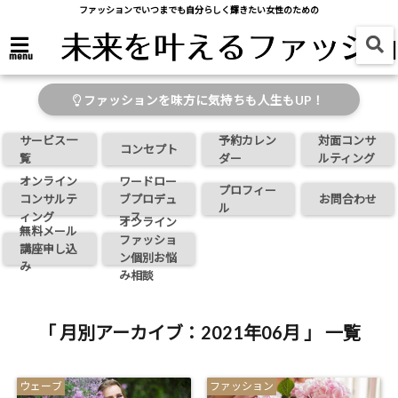
ファッションでいつまでも自分らしく輝きたい女性のための
menu
ファッションを味方に気持ちも人生もUP！
サービス一
予約カレン
対面コンサ
コンセプト
覧
ダー
ルティング
オンライン
ワードロー
プロフィー
コンサルテ
ブプロデュ
お問合わせ
ル
ィング
ース
オンライン
無料メール
ファッショ
講座申し込
ン個別お悩
み
み相談
「 月別アーカイブ：2021年06月 」 一覧
ウェーブ
ファッション