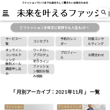
ファッションでいつまでも自分らしく輝きたい女性のための
menu
ファッションを味方に気持ちも人生もUP！
サービス一
予約カレン
対面コンサ
コンセプト
覧
ダー
ルティング
オンライン
ワードロー
プロフィー
コンサルテ
ブプロデュ
お問合わせ
ル
ィング
ース
オンライン
無料メール
ファッショ
講座申し込
ン個別お悩
み
み相談
「 月別アーカイブ：2021年11月 」 一覧
ファッション
アンチエイジング