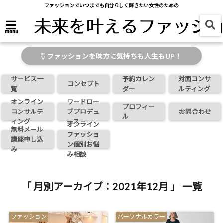
ファッションでいつまでも自分らしく輝きたい女性のための
menu
ファッションを味方に気持ちも人生もUP！
サービス一
予約カレン
対面コンサ
コンセプト
覧
ダー
ルティング
オンライン
ワードロー
プロフィー
コンサルテ
ブプロデュ
お問合わせ
ル
ィング
ース
オンライン
無料メール
ファッショ
講座申し込
ン個別お悩
み
み相談
「 月別アーカイブ：2021年12月 」 一覧
ファッション
パーソナルカラー