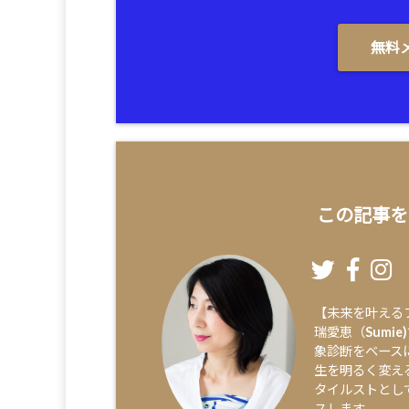
無料
この記事を
【未来を叶える
瑞愛恵（Sumi
象診断をベース
生を明るく変え
タイルストとし
スします。