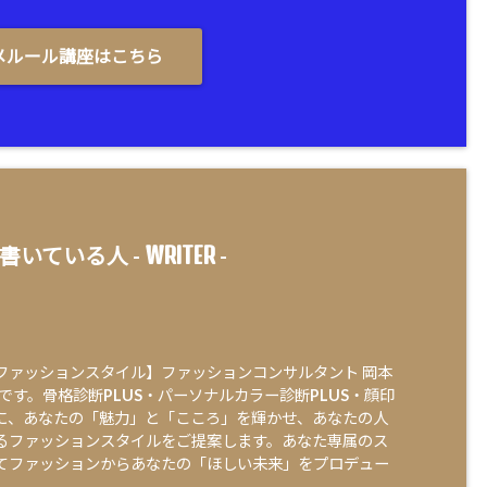
メルール講座はこちら
WRITER
書いている人 -
-
ファッションスタイル】ファッションコンサルタント 岡本
e)です。骨格診断PLUS・パーソナルカラー診断PLUS・顔印
に、あなたの「魅力」と「こころ」を輝かせ、あなたの人
るファッションスタイルをご提案します。あなた専属のス
てファッションからあなたの「ほしい未来」をプロデュー