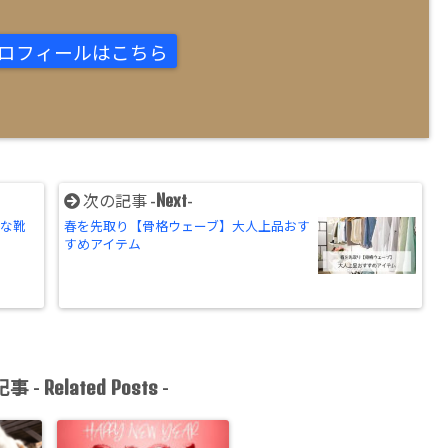
ロフィールはこちら
Next
次の記事 -
-
れな靴
春を先取り【骨格ウェーブ】大人上品おす
すめアイテム
Related Posts
事 -
-