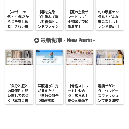
【60代・70
【春を先取
【夏の主役サ
旬の厚底サン
代・80代だか
り】重ねて楽
マードレス】
ダル！どんな
らこそ楽しめ
しむ春先トレ
小物遣いで印
着こなしもト
る】きれい度
ンドファッシ
象激変！
レンド感UP！
UPファッショ
ョン
ン！
New Posts
最新記事 -
-
「自分と服と
洋服選びに光
【骨格ストレ
着痩せが叶
の関係性」問
が見えた！
ート】似合
う！ワンピー
い直して気づ
「自分の似合
う！高見え！
スファッショ
く「本当に選
う軸を知る」
夏のお勧めア
ンで夏を満喫
SUMIE STYLE
ぶべき服」
イテム