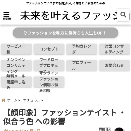
ファッションでいつまでも自分らしく輝きたい女性のための
menu
ファッションを味方に気持ちも人生もUP！
サービス一
予約カレン
対面コンサ
コンセプト
覧
ダー
ルティング
オンライン
ワードロー
プロフィー
コンサルテ
ブプロデュ
お問合わせ
ル
ィング
ース
オンライン
無料メール
ファッショ
講座申し込
ン個別お悩
み
み相談
ホーム
ナチュラル
【顔印象】ファッションテイスト ・
似合う色 への影響
WRITER