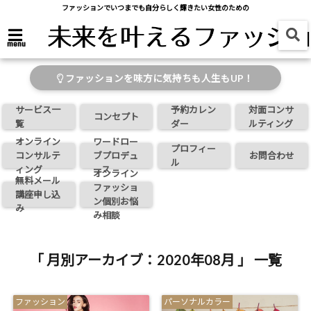
ファッションでいつまでも自分らしく輝きたい女性のための
menu
ファッションを味方に気持ちも人生もUP！
サービス一
予約カレン
対面コンサ
コンセプト
覧
ダー
ルティング
オンライン
ワードロー
プロフィー
コンサルテ
ブプロデュ
お問合わせ
ル
ィング
ース
オンライン
無料メール
ファッショ
講座申し込
ン個別お悩
み
み相談
「 月別アーカイブ：2020年08月 」 一覧
ファッション
パーソナルカラー