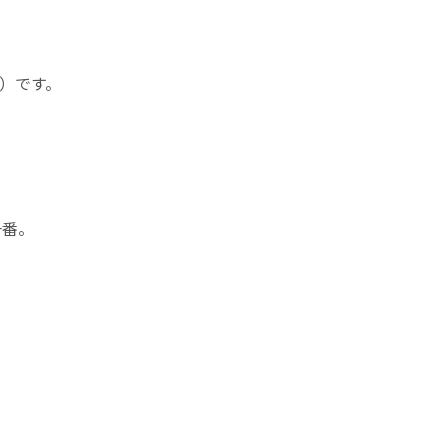
e）です。
一番。