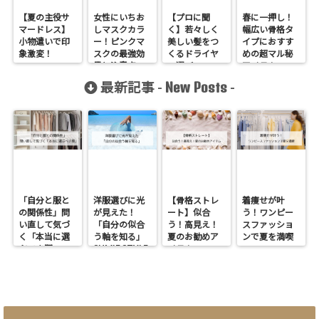
【夏の主役サ
女性にいちお
【プロに聞
春に一押し！
マードレス】
しマスクカラ
く】若々しく
幅広い骨格タ
小物遣いで印
ー！ピンクマ
美しい髪をつ
イプにおすす
象激変！
スクの最強効
くるドライヤ
めの超マル秘
果と注意点
ー選び
アイテム
New Posts
最新記事 -
-
「自分と服と
洋服選びに光
【骨格ストレ
着痩せが叶
の関係性」問
が見えた！
ート】似合
う！ワンピー
い直して気づ
「自分の似合
う！高見え！
スファッショ
く「本当に選
う軸を知る」
夏のお勧めア
ンで夏を満喫
SUMIE STYLE
ぶべき服」
イテム