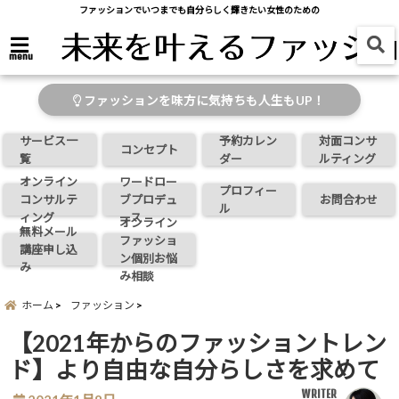
ファッションでいつまでも自分らしく輝きたい女性のための
menu
ファッションを味方に気持ちも人生もUP！
サービス一
予約カレン
対面コンサ
コンセプト
覧
ダー
ルティング
オンライン
ワードロー
プロフィー
コンサルテ
ブプロデュ
お問合わせ
ル
ィング
ース
オンライン
無料メール
ファッショ
講座申し込
ン個別お悩
み
み相談
ホーム
ファッション
【2021年からのファッショントレン
ド】より自由な自分らしさを求めて
WRITER