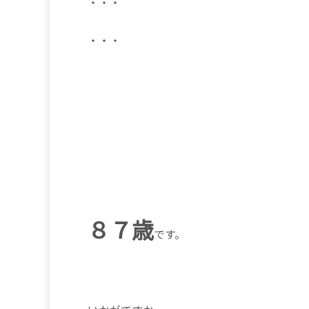
・・・
・・・
８７歳
です。