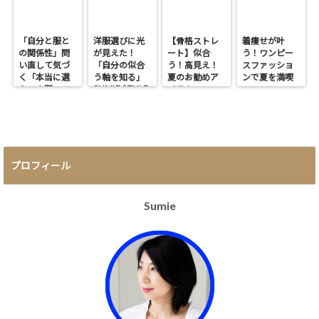
「自分と服と
洋服選びに光
【骨格ストレ
着痩せが叶
の関係性」問
が見えた！
ート】似合
う！ワンピー
い直して気づ
「自分の似合
う！高見え！
スファッショ
く「本当に選
う軸を知る」
夏のお勧めア
ンで夏を満喫
SUMIE STYLE
ぶべき服」
イテム
プロフィール
Sumie