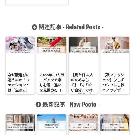
Related Posts
関連記事 -
-
なぜ服選びに
2022年GUカラ
【見た目は 人
【秋ファッシ
迷うのか？フ
ーパンツで楽
のためなら
ョン】少しず
ァッションと
しむ春！違い
ず】「なりた
つシフトし秋
は「生き方」
を見極めるコ
い自分」で叶
へアップデー
である
ツを伝授
える理想の未
ト
来！
New Posts
最新記事 -
-