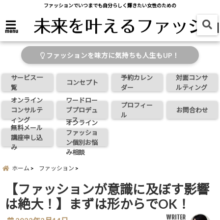
ファッションでいつまでも自分らしく輝きたい女性のための
menu
ファッションを味方に気持ちも人生もUP！
サービス一
予約カレン
対面コンサ
コンセプト
覧
ダー
ルティング
オンライン
ワードロー
プロフィー
コンサルテ
ブプロデュ
お問合わせ
ル
ィング
ース
オンライン
無料メール
ファッショ
講座申し込
ン個別お悩
み
み相談
ホーム
ファッション
【ファッションが意識に及ぼす影響
は絶大！】まずは形からでOK！
WRITER